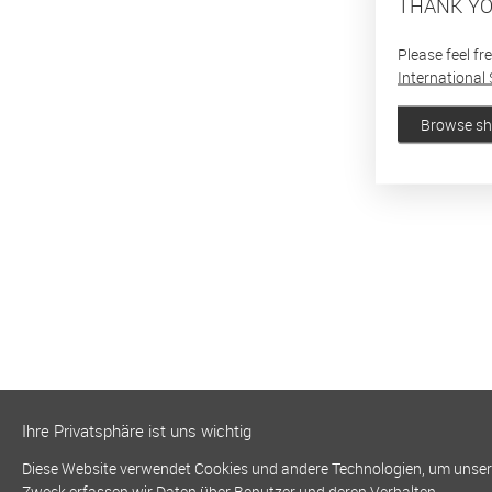
THANK YO
Please feel fr
International 
Browse s
Ihre Privatsphäre ist uns wichtig
Diese Website verwendet Cookies und andere Technologien, um unsere 
Zweck erfassen wir Daten über Benutzer und deren Verhalten.