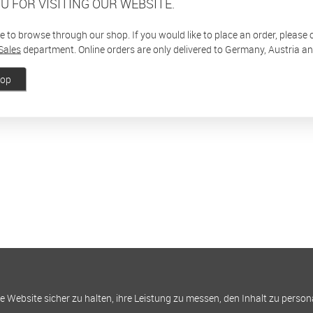
U FOR VISITING OUR WEBSITE.
ee to browse through our shop. If you would like to place an order, please
Sales
department. Online orders are only delivered to Germany, Austria a
hop
Website sicher zu halten, ihre Leistung zu messen, den Inhalt zu person