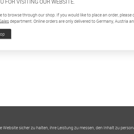
U FOR VISITING OUR WEBSITE.
ee to browse through our shop. If you would like to place an order, please
Sales
department. Online orders are only delivered to Germany, Austria a
hop
Website sicher zu halten, ihre Leistung zu messen, den Inhalt zu person