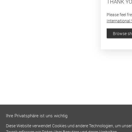
THANK YO
Please feel fr
International 
Browse s
Ihre Privatsphäre ist uns wichtig
Diese Website verwendet Cookies und andere Technologien, um unsere 
Zweck erfassen wir Daten über Benutzer und deren Verhalten.