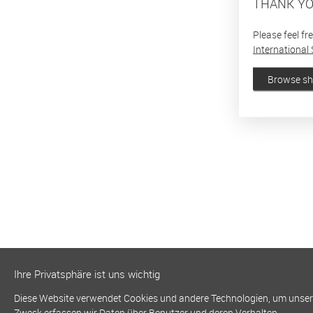
THANK YO
Please feel fr
International 
Browse s
Ihre Privatsphäre ist uns wichtig
Diese Website verwendet Cookies und andere Technologien, um unsere 
Zweck erfassen wir Daten über Benutzer und deren Verhalten.