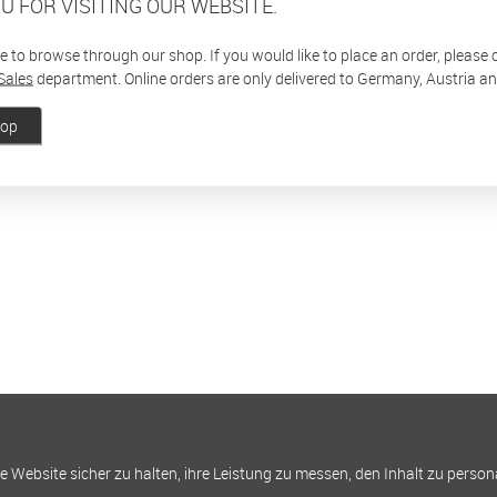
U FOR VISITING OUR WEBSITE.
ee to browse through our shop. If you would like to place an order, please
Sales
department. Online orders are only delivered to Germany, Austria a
hop
Website sicher zu halten, ihre Leistung zu messen, den Inhalt zu person