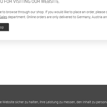
U FOR VISITING OUR WEBSITE.
ee to browse through our shop. If you would like to place an order, please
Sales
department. Online orders are only delivered to Germany, Austria a
hop
Website sicher zu halten, ihre Leistung zu messen, den Inhalt zu person