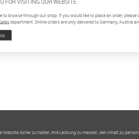
U FOR VISITING OUR WEBSITE.
ee to browse through our shop. If you would like to place an order, please
Sales
department. Online orders are only delivered to Germany, Austria a
hop
Website sicher zu halten, ihre Leistung zu messen, den Inhalt zu person