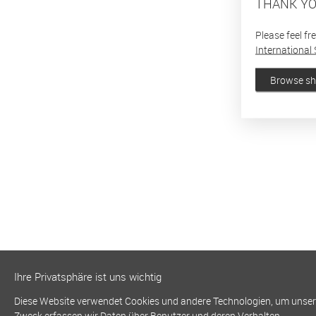
THANK YO
Please feel fr
International 
Browse s
Ihre Privatsphäre ist uns wichtig
Diese Website verwendet Cookies und andere Technologien, um unsere 
Zweck erfassen wir Daten über Benutzer und deren Verhalten.