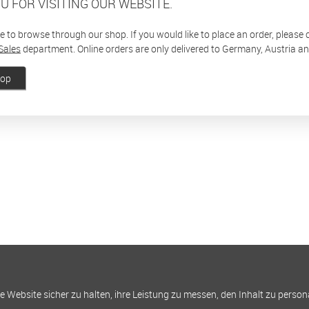
U FOR VISITING OUR WEBSITE.
ee to browse through our shop. If you would like to place an order, please
Sales
department. Online orders are only delivered to Germany, Austria a
hop
Website sicher zu halten, ihre Leistung zu messen, den Inhalt zu person