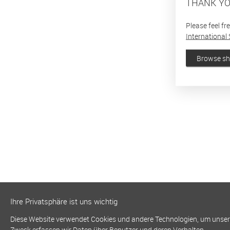
THANK YO
Please feel fr
International 
Browse s
Ihre Privatsphäre ist uns wichtig
Diese Website verwendet Cookies und andere Technologien, um unsere 
Zweck erfassen wir Daten über Benutzer und deren Verhalten.