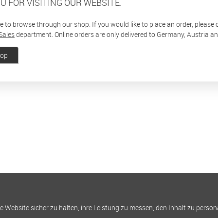
U FOR VISITING OUR WEBSITE.
ee to browse through our shop. If you would like to place an order, please
Sales
department. Online orders are only delivered to Germany, Austria a
hop
Website sicher zu halten, ihre Leistung zu messen, den Inhalt zu person