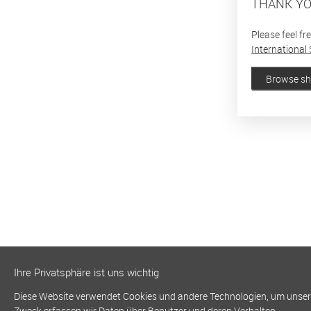
THANK YO
Please feel fr
International 
Browse s
Ihre Privatsphäre ist uns wichtig
Diese Website verwendet Cookies und andere Technologien, um unsere 
Zweck erfassen wir Daten über Benutzer und deren Verhalten.