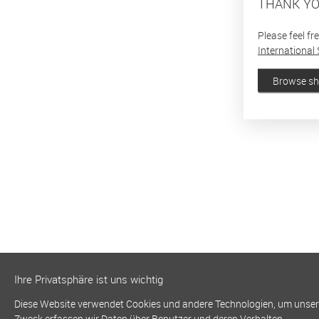
THANK YO
Please feel fr
International 
Browse s
Ihre Privatsphäre ist uns wichtig
Diese Website verwendet Cookies und andere Technologien, um unsere 
Zweck erfassen wir Daten über Benutzer und deren Verhalten.