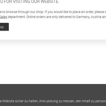
U FOR VISITING OUR WEBSITE.
ee to browse through our shop. If you would like to place an order, please
Sales
department. Online orders are only delivered to Germany, Austria a
hop
Website sicher zu halten, ihre Leistung zu messen, den Inhalt zu person