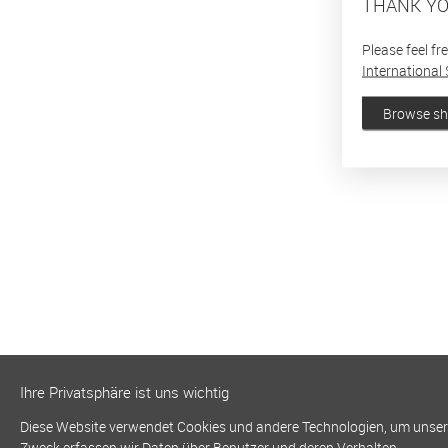
THANK YO
Please feel fr
International 
Browse s
Ihre Privatsphäre ist uns wichtig
Diese Website verwendet Cookies und andere Technologien, um unsere 
Zweck erfassen wir Daten über Benutzer und deren Verhalten.