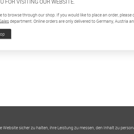
U FOR VISITING OUR WEBSITE.
ee to browse through our shop. If you would like to place an order, please
Sales
department. Online orders are only delivered to Germany, Austria a
hop
Website sicher zu halten, ihre Leistung zu messen, den Inhalt zu person