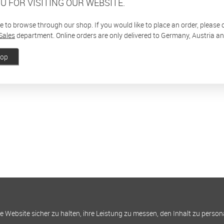
U FOR VISITING OUR WEBSITE.
ee to browse through our shop. If you would like to place an order, please
Sales
department. Online orders are only delivered to Germany, Austria a
hop
Website sicher zu halten, ihre Leistung zu messen, den Inhalt zu person