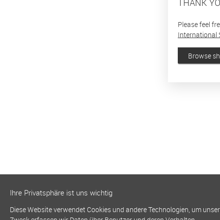
THANK YO
Please feel fr
International 
Browse s
Ihre Privatsphäre ist uns wichtig
Diese Website verwendet Cookies und andere Technologien, um unsere 
Zweck erfassen wir Daten über Benutzer und deren Verhalten.