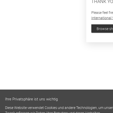
THANK YO
Please feel fr
International 
Browse s
Ihre Privatsphäre ist uns wichtig
Diese Website verwendet Cookies und andere Technologien, um unsere 
Zweck erfassen wir Daten über Benutzer und deren Verhalten.