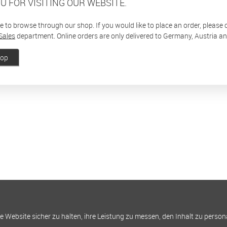
U FOR VISITING OUR WEBSITE.
ee to browse through our shop. If you would like to place an order, please
Sales
department. Online orders are only delivered to Germany, Austria a
hop
Website sicher zu halten, ihre Leistung zu messen, den Inhalt zu person