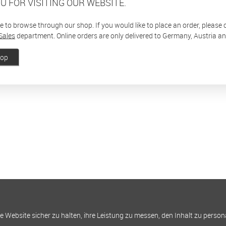
U FOR VISITING OUR WEBSITE.
ee to browse through our shop. If you would like to place an order, please
Sales
department. Online orders are only delivered to Germany, Austria a
hop
Website sicher zu halten, ihre Leistung zu messen, den Inhalt zu person