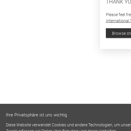
THANK YO
Please feel fr
International 
Browse s
Ihre Privatsphäre ist uns wichtig
Diese Website verwendet Cookies und andere Technologien, um unsere 
Zweck erfassen wir Daten über Benutzer und deren Verhalten.