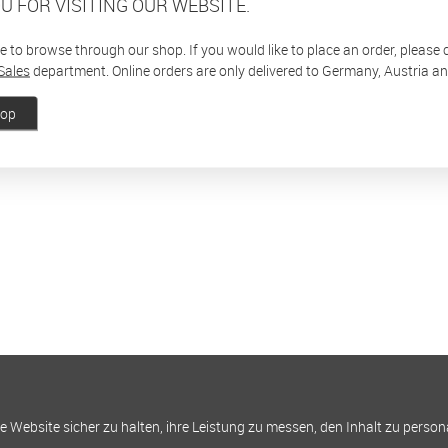
U FOR VISITING OUR WEBSITE.
ee to browse through our shop. If you would like to place an order, please
Sales
department. Online orders are only delivered to Germany, Austria a
hop
Website sicher zu halten, ihre Leistung zu messen, den Inhalt zu person