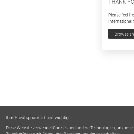
THANK YO
Please feel fr
International 
Browse s
Ihre Privatsphäre ist uns wichtig
Diese Website verwendet Cookies und andere Technologien, um unsere 
Zweck erfassen wir Daten über Benutzer und deren Verhalten.