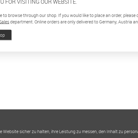
U FOR VISITING OUR WEBSITE.
ee to browse through our shop. If you would like to place an order, please
Sales
department. Online orders are only delivered to Germany, Austria a
hop
Website sicher zu halten, ihre Leistung zu messen, den Inhalt zu person