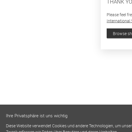
THANK YO
Please feel fr
International 
Browse s
Ihre Privatsphäre ist uns wichtig
Diese Website verwendet Cookies und andere Technologien, um unsere 
Zweck erfassen wir Daten über Benutzer und deren Verhalten.