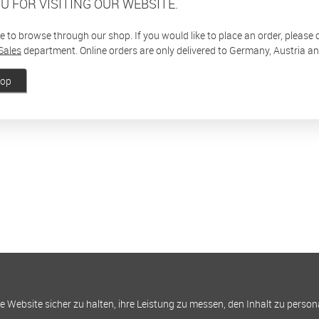
U FOR VISITING OUR WEBSITE.
ee to browse through our shop. If you would like to place an order, please
Sales
department. Online orders are only delivered to Germany, Austria a
hop
Website sicher zu halten, ihre Leistung zu messen, den Inhalt zu person