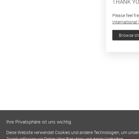
THANK YO
Please feel fr
International 
Browse s
Ihre Privatsphäre ist uns wichtig
Diese Website verwendet Cookies und andere Technologien, um unsere 
Zweck erfassen wir Daten über Benutzer und deren Verhalten.