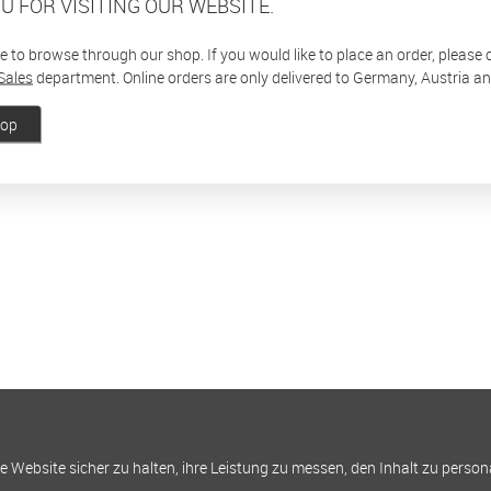
U FOR VISITING OUR WEBSITE.
ee to browse through our shop. If you would like to place an order, please
Sales
department. Online orders are only delivered to Germany, Austria a
hop
Website sicher zu halten, ihre Leistung zu messen, den Inhalt zu person