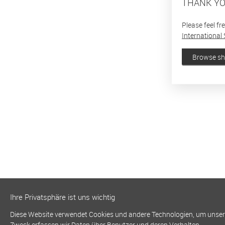
THANK YO
Please feel fr
International 
Browse s
Ihre Privatsphäre ist uns wichtig
Diese Website verwendet Cookies und andere Technologien, um unsere 
Zweck erfassen wir Daten über Benutzer und deren Verhalten.