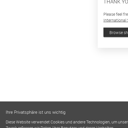
THANK YO
Please feel fr
International 
Browse s
Ihre Privatsphäre ist uns wichtig
Diese Website verwendet Cookies und andere Technologien, um unsere 
Zweck erfassen wir Daten über Benutzer und deren Verhalten.