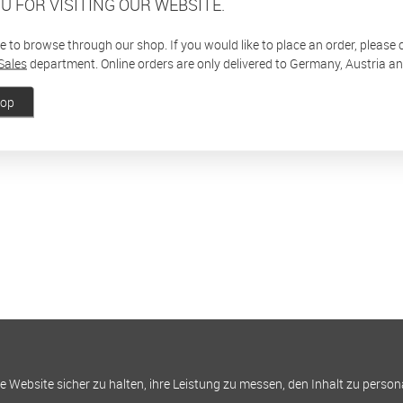
U FOR VISITING OUR WEBSITE.
ee to browse through our shop. If you would like to place an order, please
Sales
department. Online orders are only delivered to Germany, Austria a
hop
Website sicher zu halten, ihre Leistung zu messen, den Inhalt zu person