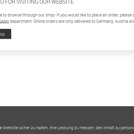
U FOR VISITING OUR WEBSITE.
ee to browse through our shop. If you would like to place an order, please
Sales
department. Online orders are only delivered to Germany, Austria a
hop
Website sicher zu halten, ihre Leistung zu messen, den Inhalt zu person