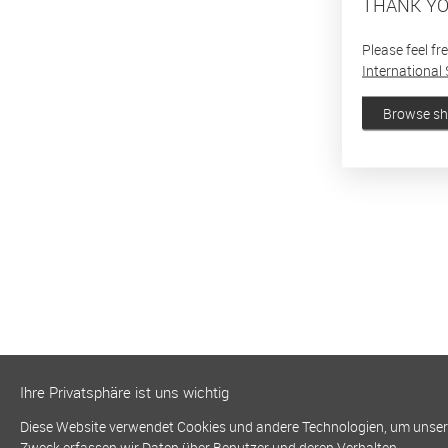
THANK YO
Please feel fr
International 
Browse s
Ihre Privatsphäre ist uns wichtig
Diese Website verwendet Cookies und andere Technologien, um unsere 
Zweck erfassen wir Daten über Benutzer und deren Verhalten.